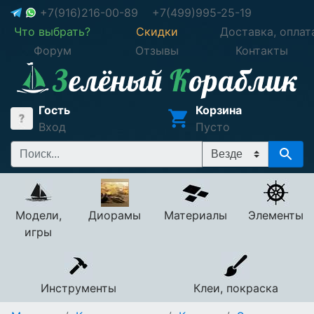
+7(916)216-00-89
+7(499)995-25-19
Что выбрать?
Скидки
Доставка, оплат
Форум
Отзывы
Контакты
Гость
Корзина
Вход
Пусто
Модели,
Диорамы
Материалы
Элементы
игры
Инструменты
Клеи, покраска