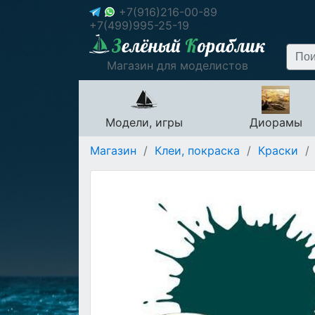
+7(916)216-00-89
+7(499)995-25-19
Магазин для моделистов
Модели, игры
Диорамы
Магазин
/
Клеи, покраска
/
Краски
/