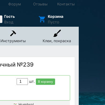
Форум
Отзывы
Контакты
Гость
Корзина
Вход
Пусто
Инструменты
Клеи, покраска
ночный №239
шт.
В корзину
Humbrol