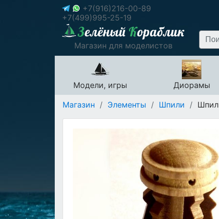
+7(916)216-00-89
+7(499)995-25-19
Магазин для моделистов
Модели, игры
Диорамы
Магазин
/
Элементы
/
Шпили
/
Шпиль