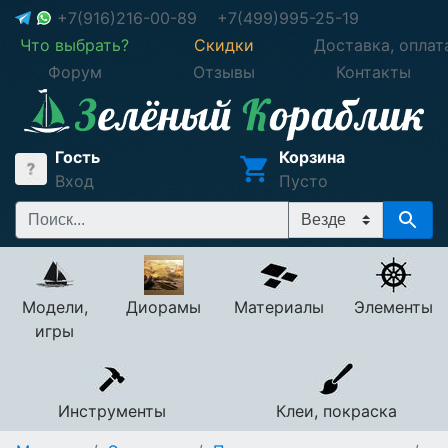
+7(916)216-00-89
+7(499)995-25-19
Что выбрать?
Скидки
Доставка, оплат
Форум
Отзывы
Контакты
Гость
Корзина
Вход
Пусто
Модели,
Диорамы
Материалы
Элементы
игры
Инструменты
Клеи, покраска