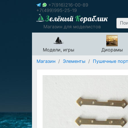
+7(916)216-00-89
+7(499)995-25-19
Магазин для моделистов
Модели, игры
Диорамы
Магазин
/
Элементы
/
Пушечные порт