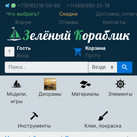
+7(916)216-00-89
+7(499)995-25-19
Что выбрать?
Скидки
Доставка, оплат
Форум
Отзывы
Контакты
Гость
Корзина
Вход
Пусто
Модели,
Диорамы
Материалы
Элементы
игры
Инструменты
Клеи, покраска