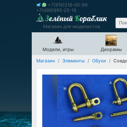
+7(916)216-00-89
+7(499)995-25-19
Магазин для моделистов
Модели, игры
Диорамы
Магазин
/
Элементы
/
Обухи
/
Соедин