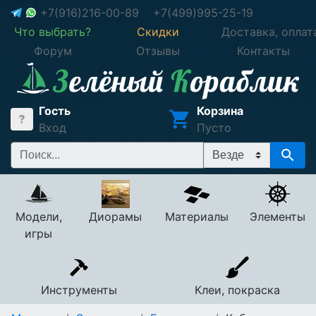
+7(916)216-00-89
+7(499)995-25-19
Что выбрать?
Скидки
Доставка, оплат
Форум
Отзывы
Контакты
Гость
Корзина
Вход
Пусто
Модели,
Диорамы
Материалы
Элементы
игры
Инструменты
Клеи, покраска